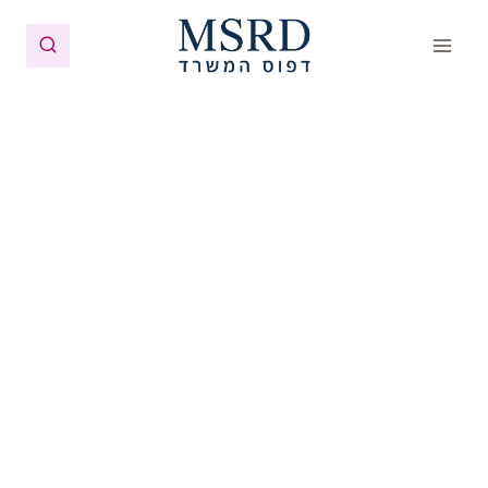
Ski
t
conten