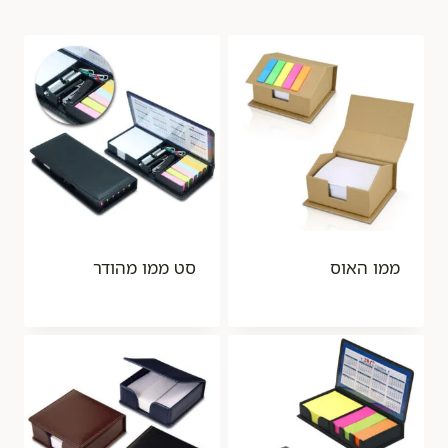
ממו האוס
סט ממו מהודר