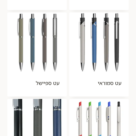
עט סמוראי
עט ספיישל