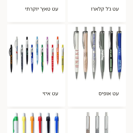
עט ג'ל קלארו
עט טאץ' יוקרתי
עט אופיס
עט איזי