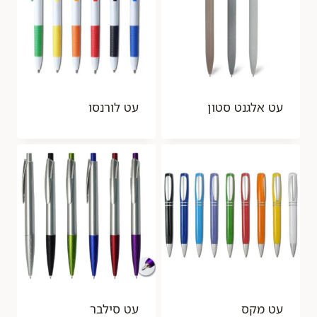
עט אלגנט סטון
עט לורנסו
עט מקס
עט סילבר