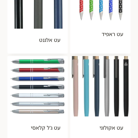
עט ראפיד
עט אלגנט
עט אקולוגי
עט ג'ל קלאסי