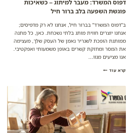
דפוס המשרד: מעבר למיתוג – כשאיכות
פוגשת השפעה בלב ברור חיל
ב"דפוס המשרד" בברור חיל, אנחנו לא רק מדפיסים;
אנחנו יוצרים חווית מותג בלתי נשכחת. כאן, כל מתנה
ממותגת הופכת לשגריר נאמן של העסק שלך, מעצימה
את המסר ומחזקת קשרים באופן משמעותי ואפקטיבי.
אנו מציעים מגוו…
דפוס
קרא עוד
המשרד:
מעבר
למיתוג
–
כשאיכות
פוגשת
השפעה
בלב
ברור
חיל