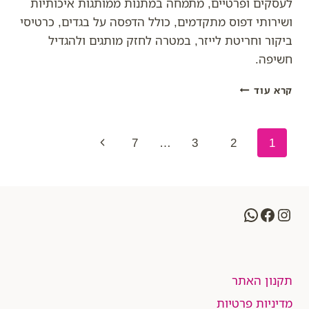
לעסקים ופרטיים, מתמחה במתנות ממותגות איכותיות
ושירותי דפוס מתקדמים, כולל הדפסה על בגדים, כרטיסי
ביקור וחריטת לייזר, במטרה לחזק מותגים ולהגדיל
חשיפה.
דפוס
קרא עוד
המשרד:
מהפכת
המיתוג
Page
Next
7
…
3
2
1
האישי
–
navigation
Page
ממתנות
לעובדים
ועד
WhatsApp
Facebook
Instagram
שירותי
דפוס
מתקדמים
תקנון האתר
מדיניות פרטיות