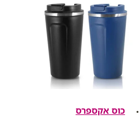
כוס אקספרס