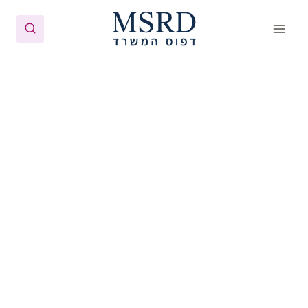
Ski
t
conten