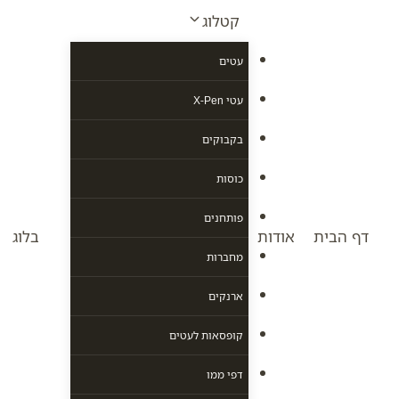
Ski
קטלוג
t
conten
עטים
עטי X-Pen
בקבוקים
כוסות
פותחנים
דף הבית
אודות
בלוג
מחברות
ארנקים
קופסאות לעטים
דפי ממו