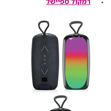
רמקול ספיישל