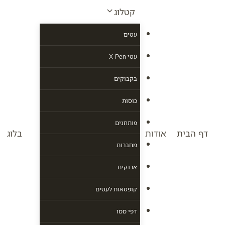
Ski
קטלוג
t
conten
עטים
עטי X-Pen
בקבוקים
כוסות
פותחנים
דף הבית
אודות
בלוג
מחברות
ארנקים
קופסאות לעטים
דפי ממו