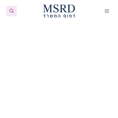
Ski
t
conten