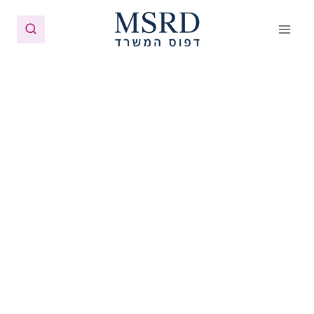
Ski
t
conten