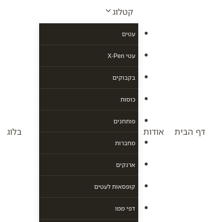
Ski
קטלוג
t
conten
עטים
עטי X-Pen
בקבוקים
כוסות
פותחנים
דף הבית
אודות
בלוג
מחברות
ארנקים
קופסאות לעטים
דפי ממו