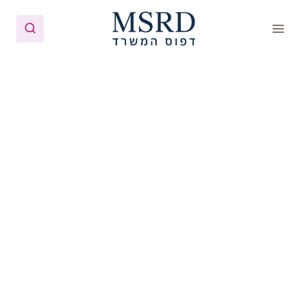
Ski
t
conten