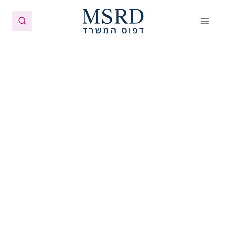
Ski
t
conten