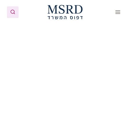
Ski
t
conten