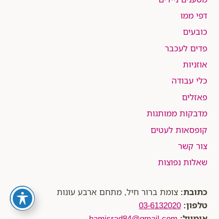
דפי ממו
כובעים
פדים לעכבר
אוזניות
כלי עבודה
פאזלים
מדבקות ממותגות
קופסאות לעטים
צור קשר
שאלות נפוצות
כתובת:
צומת ברור חיל, מתחם ארבע עונות
טלפון:
03-6132020
אימייל:
hamisrad84@gmail.com