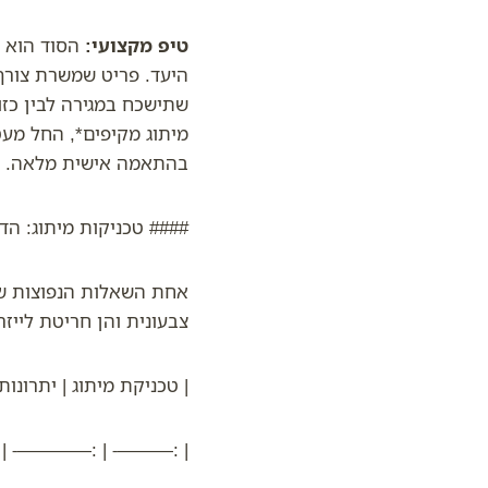
טיפ מקצועי:
הסוד הוא ל
היעד. פריט שמשרת צורך
שתישכח במגירה לבין כזו
מיתוג מקיפים*, החל מעט
בהתאמה אישית מלאה.
#### טכניקות מיתוג: ה
אחת השאלות הנפוצות שא
צבעונית והן חריטת לייזר
| טכניקת מיתוג | יתרונות
 | :————- | :——— |