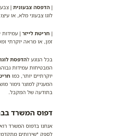
|
הדפסה צבעונית
| צבעו
לוגו צבעוני מלא, או עי
|
חריטת לייזר
| עמידות י
זמן, או מראה יוקרתי ומע
בכל הנוגע ל
הדפסת לוגו 
המבטיחות עמידות גבוהה 
יוקרתיים יותר, כמו
חריט
המעניק למוצר גימור מו
בתודעה של המקבל.
דפוס המשרד בברו
אנחנו בדפוס המשרד רואי
לספק *שירותים מתקדמים*