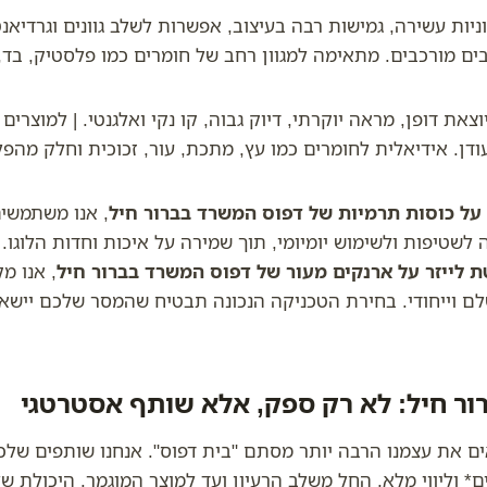
ניות עשירה, גמישות רבה בעיצוב, אפשרות לשלב גוונים וגרדיאנט
צובים מורכבים. מתאימה למגוון רחב של חומרים כמו פלסטיק, בד
וצאת דופן, מראה יוקרתי, דיוק גבוה, קו נקי ואלגנטי. | למוצרי
ודן. אידיאלית לחומרים כמו עץ, מתכת, עור, זכוכית וחלק מהפל
על כוסות תרמיות של דפוס המשרד בברור חיל
, אנו משתמשי
לשטיפות ולשימוש יומיומי, תוך שמירה על איכות וחדות הלוגו.
ת לייזר על ארנקים מעור של דפוס המשרד בברור חיל
, אנו מ
שלם וייחודי. בחירת הטכניקה הנכונה תבטיח שהמסר שלכם יישא
ר חיל: לא רק ספק, אלא שותף אסטרטגי
ם את עצמנו הרבה יותר מסתם "בית דפוס". אנחנו שותפים שלכם 
 וליווי מלא, החל משלב הרעיון ועד למוצר המוגמר. היכולת של