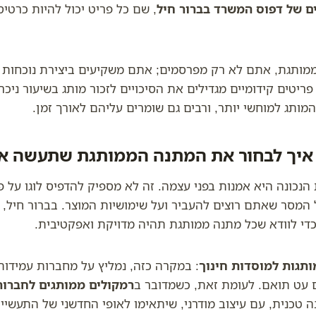
ם של דפוס המשרד בברור חיל
, שם כל פריט יכול להיות כרטי
מותגת, אתם לא רק מפרסמים; אתם משקיעים ביצירת נוכחות 
יטים קידומיים מגדילים את הסיכויים לזכור מותג בשיעור ניכר.
מותג למוחשי יותר, ורבים גם שומרים עליהם לאורך זמן.
 איך לבחור את המתנה הממותגת שתעשה א
כונה היא אמנות בפני עצמה. זה לא מספיק להדפיס לוגו על פר
המסר שאתם רוצים להעביר ועל שימושיות המוצר. בברור חיל, 
י כדי לוודא שכל מתנה ממותגת תהיה מדויקת ואפקטיבית.
תגות למוסדות חינוך
: במקרה כזה, נמליץ על מחברות עמידות
עם עט תואם. לעומת זאת, כשמדובר ב
רמקולים ממותגים לחברות
ה טכנית, עם עיצוב מודרני, שיתאימו לאופי החדשני של התעשייה