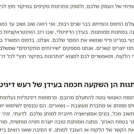
מיתי של העסק שלכם, ולספק פתרונות מקיפים במיקור חוץ לכל
ולם הדפוס והמיתוג כבר שנים רבות, אני רואה שוב ושוב עד כ
 במתנות ממותגות. בעידן הדיגיטלי, שבו רוב האינטראקציות 
י בפריט פיזי שנושא את המסר שלכם. אצלנו, בדפוס המשרד בבר
חנו יוצרים קשרים. אנחנו מספקים *שירותים מתקדמים* שמשלבי
 הלקוח, ומאפשרים לכם למצוא *פתרונות במיקור חוץ* לכל דרי
גות הן השקעה חכמה בעידן של רעש דיגיט
מוח האנושי נוטה להתעלם מרובם. פרסומות דיגיטליות נעלמות 
מים ממותג או מחברת מעוצבת – נשארים. הם נכנסים לשימוש יומי
חשוב מכל, בונים אסוציאציה חיובית למותג שלכם. לדעתי, זוהי
תר בטווח הארוך. מתנה ממותגת טובה יוצרת חוויה מוחשית, מות
ת הקשר של הלקוח או העובד למותג. זו הסיבה שאנו רואים ביקו