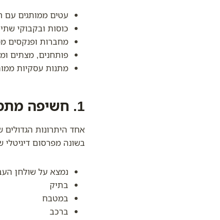
עטים ממותגים עם ח
כוסות ובקבוקי שתיי
מחברות ופנקסים ממ
פותחנים, מצתים ומו
מתנות עסקיות ממות
1. חשיפה מתמשכת למותג – בלי לשלם על פרסום חוזר
אחד היתרונות הגדולים 
בשונה מפרסום דיגיטלי ש
נמצא על שולחן העב
בתיק
במטבח
ברכב