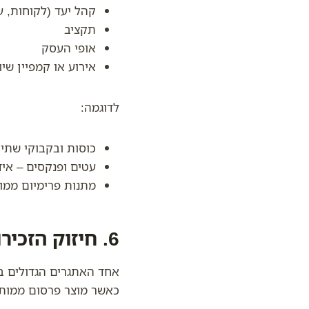
קהל יעד (לקוחות, ע
תקציב
אופי העסק
אירוע או קמפיין שיו
לדוגמה:
כוסות ובקבוקי שתיי
עטים ופנקסים – איד
מתנות פרימיום ממו
6. חיזוק הזכירות של המותג (Brand Recall)
אחד האתגרים הגדולים בש
כאשר מוצר פרסום ממותג 